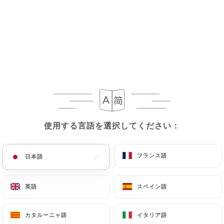
メニュー
JA
/
ホーム
レビュー
レビュー
使用する言語を選択してください：
使用する言語を選択してください：
フランス語
フランス語
日本語
日本語
71 Uniitiのレビュー
英語
英語
スペイン語
スペイン語
4.6 / 5
カタルーニャ語
カタルーニャ語
イタリア語
イタリア語
100%リアル、検証済みレビュー。