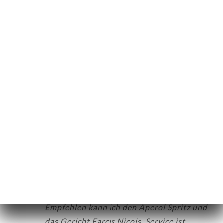
bankcard or creditcard was not possible. I
had to walk to atm to get cash money and
絡先
walk back to pay with cash.
24/04/2026
•
10:52
Hilde B.の評価
H
5/5
Ambiance au top !
20/04/2026
•
12:35
Martin S.の評価
M
5/5
Top Restaurant mit typischen
französischen und italienischen Gerichten.
Empfehlen kann ich den Aperol Spritz und
das Gericht Farcis Niçois. Service ist