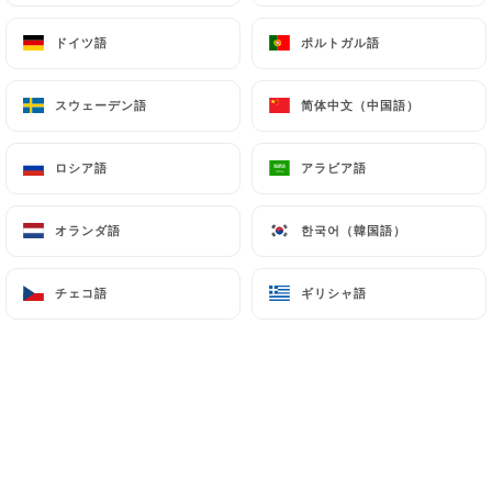
ドイツ語
ドイツ語
ポルトガル語
ポルトガル語
Natalie F.の評価
N
スウェーデン語
スウェーデン語
简体中文（中国語）
简体中文（中国語）
5/5
03/07/2026
•
06:15
ロシア語
ロシア語
アラビア語
アラビア語
Tryg T.の評価
T
オランダ語
オランダ語
한국어（韓国語）
한국어（韓国語）
2/5
The restaurant completely changed their
チェコ語
チェコ語
ギリシャ語
ギリシャ語
menu after I booked a table and they
never updated their online menu or
notified me. The day we ate the online
menu was still the old. Different prices
and completely changed type of dishes
served