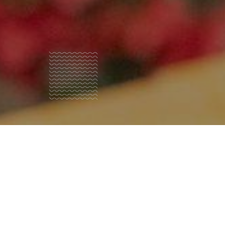
Vilka är
vi?