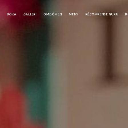
M
BOKA
GALLERI
OMDÖMEN
MENY
RÉCOMPENSE GURU
K