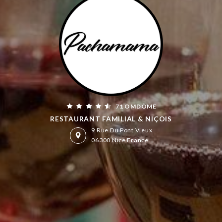
71 OMDÖME
RESTAURANT FAMILIAL & NIÇOIS
9 Rue Du Pont Vieux
06300 Nice France