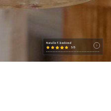
Natalie F. bedömd
5/5
 du vieux Nice, réalisés par le
amiliale & chaleureuse