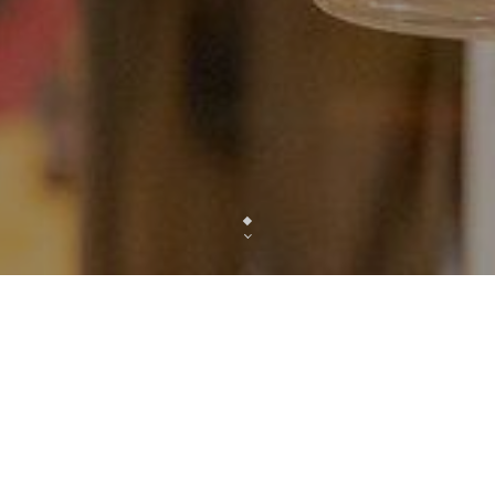
Venez découvrir les petits plats fait maison, au cœur
« Papa » au PACHAMAMA dans une ambiance f