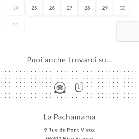
LE
NOTA
ERIA
SIONE
NU
PENSE
Puoi anche trovarci su…
ATTO
La Pachamama
9 Rue du Pont Vieux
06300 Nice France