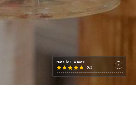
Natalie F., à noté
5/5
 du vieux Nice, réalisés par le
amiliale & chaleureuse